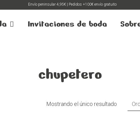
Envío peninsular 4,95€ | Pedidos +100€ envío gratuito
da
Invitaciones de boda
Sobr
chupetero
Mostrando el único resultado