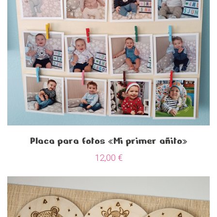
Placa para fotos «Mi primer añito»
12,00
€