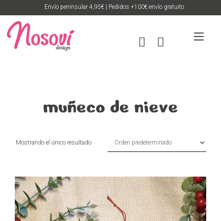
Ir
Envío peninsular 4,95€ | Pedidos +100€ envío gratuito
al
contenido
Alte
nav
muñeco de nieve
Mostrando el único resultado