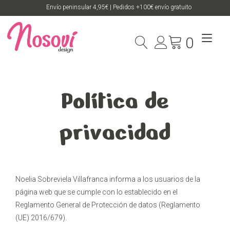
Ir
Envío peninsular 4,95€ | Pedidos +100€ envío gratuito
al
contenido
Alte
0
nav
Política de
privacidad
Noelia Sobreviela Villafranca informa a los usuarios de la
página web que se cumple con lo establecido en el
Reglamento General de Protección de datos (Reglamento
(UE) 2016/679).