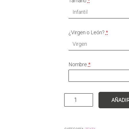
Tamaño
*
¿Virgen o León?
*
Nombre
*
Cachirulo personalizado cant
AÑADIR