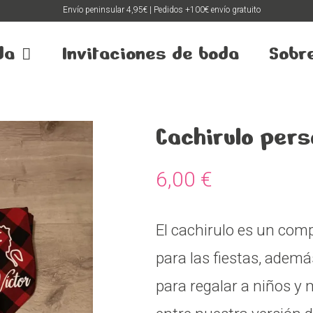
Envío peninsular 4,95€ | Pedidos +100€ envío gratuito
da
Invitaciones de boda
Sobr
Cachirulo pers
6,00
€
El cachirulo es un com
para las fiestas, adem
para regalar a niños y 