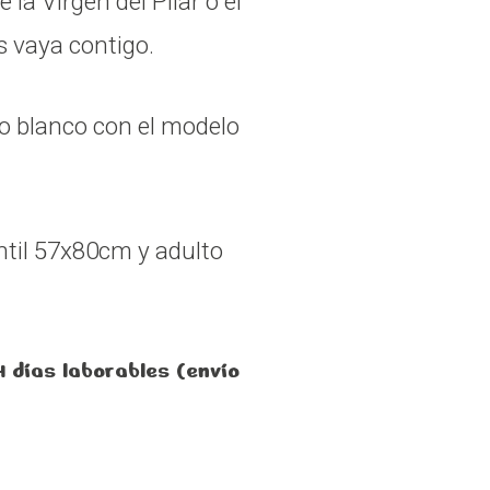
 la Virgen del Pilar o el
s vaya contigo.
lo blanco con el modelo
til 57x80cm y adulto
4 días laborables (envío